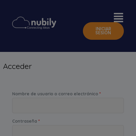
INICIAR
SESIÓN
Acceder
Nombre de usuario o correo electrónico
*
Contraseña
*