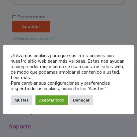
Recuérdame
Acceder
¿Olvidaste la contraseña?
Utilizamos cookies para que sus interacciones con
nuestro sitio web sean más valiosas. Estas nos ayudan
a comprender mejor cómo se usan nuestros sitios web,
de modo que podamos amoldar el contenido a usted.
Compañía
Leer más...
Para cambiar sus configuraciones y preferencias
respecto de las cookies, consulte los "Ajustes".
Sobre nosotros
Ajustes
Aceptar todo
Denegar
Blog
Sala de prensa
Soporte